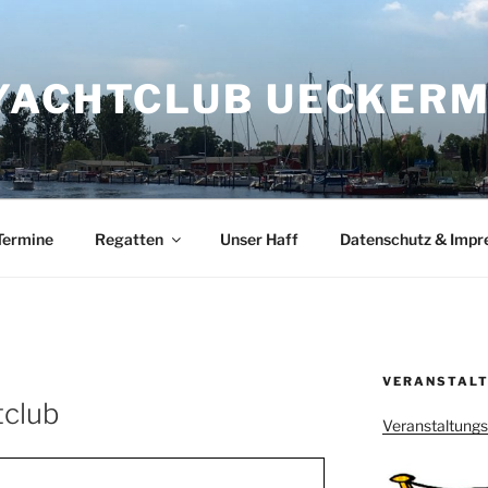
YACHTCLUB UECKERMÜ
Termine
Regatten
Unser Haff
Datenschutz & Imp
VERANSTALT
tclub
Veranstaltung