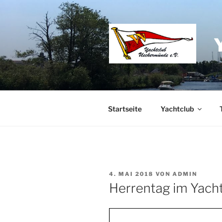
Zum
Inhalt
springen
Startseite
Yachtclub
VERÖFFENTLICHT
4. MAI 2018
VON
ADMIN
AM
Herrentag im Yach