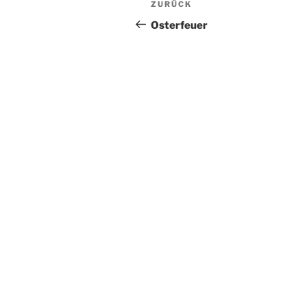
Vorheriger
ZURÜCK
Beitrag
Osterfeuer