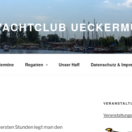
YACHTCLUB UECKERMÜ
Termine
Regatten
Unser Haff
Datenschutz & Impr
VERANSTALT
Veranstaltung
 ersten Stunden legt man den