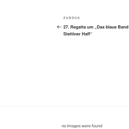
Beitragsnavigation
Vorheriger
ZURÜCK
Beitrag
27. Regatta um „Das blaue Ban
Stettiner Haff“
no images were found