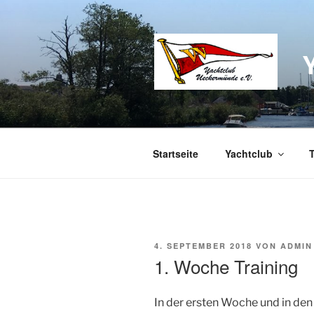
Zum
Inhalt
springen
Startseite
Yachtclub
VERÖFFENTLICHT
4. SEPTEMBER 2018
VON
ADMIN
AM
1. Woche Training
In der ersten Woche und in den