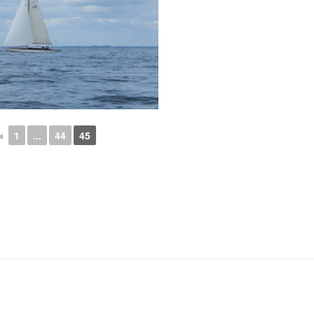
◄
1
...
44
45