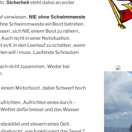
Sicherheit
n .
steht dabei an erster
NIE ohne Schwimmweste
uf verwiesen ,
ohne Schwimmweste ein Boot betreten .
en , sich NIE einem Boot zu nähern ,
Auch nicht in einer Notsituation .
 evtl. in den Leerlauf zu schalten , wenn
hen will / muss . Laufende Schrauben
fach nicht zusammen . Weder bei
 .
 einem Motorboot , dabei Schwert hoch
richten , Aufrichten eines durch –
as Wetter dafür besser und das Wasser
dpaddel und steuern eines Opti .
aufgebockt , wie funktioniert das Segel ? ,