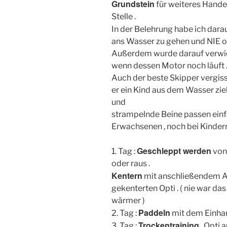
Grundstein
für weiteres Handel
Stelle .
In der Belehrung habe ich dara
ans Wasser zu gehen und NIE 
Außerdem wurde darauf verwies
wenn dessen Motor noch läuft . 
Auch der beste Skipper vergisst
er ein Kind aus dem Wasser zie
und
strampelnde Beine passen ein
Erwachsenen , noch bei Kindern
Geschleppt werden
1. Tag :
von
oder raus .
Kentern
mit anschließendem Auf
gekenterten Opti . ( nie war d
wärmer )
Paddeln
2. Tag :
mit dem Einhan
Trockentraining
3. Tag :
, Opti 