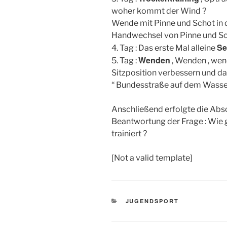
woher kommt der Wind ?
Wende mit Pinne und Schot in d
Handwechsel von Pinne und Sc
Se
4. Tag : Das erste Mal alleine
Wenden
5. Tag :
, Wenden , wen
Sitzposition verbessern und da
“ Bundesstraße auf dem Wasser
Anschließend erfolgte die Ab
Beantwortung der Frage : Wie g
trainiert ?
[Not a valid template]
KATEGORIEN
JUGENDSPORT