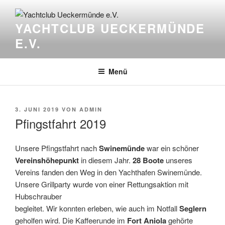
Zum
Inhalt
YACHTCLUB UECKERMÜNDE
springen
E.V.
Menü
VERÖFFENTLICHT
3. JUNI 2019
VON
ADMIN
AM
Pfingstfahrt 2019
Unsere Pfingstfahrt nach
Swinemünde
war ein schöner
Vereinshöhepunkt
in diesem Jahr.
28 Boote
unseres
Vereins fanden den Weg in den Yachthafen Swinemünde.
Unsere Grillparty wurde von einer Rettungsaktion mit
Hubschrauber
begleitet. Wir konnten erleben, wie auch im Notfall
Seglern
geholfen wird. Die Kaffeerunde im
Fort Aniola
gehörte