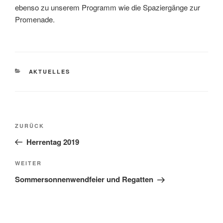
ebenso zu unserem Programm wie die Spaziergänge zur
Promenade.
KATEGORIEN
AKTUELLES
Beitragsnavigation
Vorheriger
ZURÜCK
Beitrag
Herrentag 2019
Nächster
WEITER
Beitrag
Sommersonnenwendfeier und Regatten