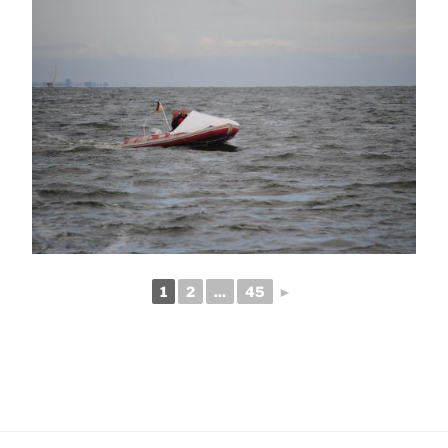
1
2
...
45
►