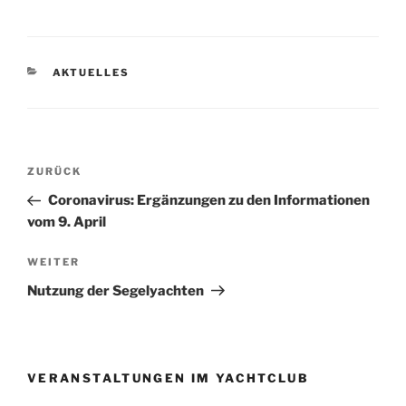
KATEGORIEN
AKTUELLES
Beitragsnavigation
Vorheriger
ZURÜCK
Beitrag
Coronavirus: Ergänzungen zu den Informationen
vom 9. April
Nächster
WEITER
Beitrag
Nutzung der Segelyachten
VERANSTALTUNGEN IM YACHTCLUB