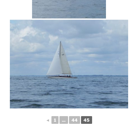
◄
1
...
44
45