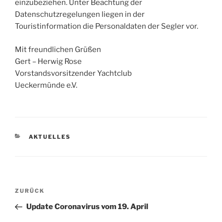
einzubeziehen. Unter Beachtung der
Datenschutzregelungen liegen in der
Touristinformation die Personaldaten der Segler vor.
Mit freundlichen Grüßen
Gert – Herwig Rose
Vorstandsvorsitzender Yachtclub
Ueckermünde e.V.
KATEGORIEN
AKTUELLES
Beitragsnavigation
Vorheriger
ZURÜCK
Beitrag
Update Coronavirus vom 19. April