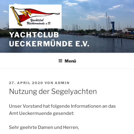
Zum
Inhalt
springen
YACHTCLUB
UECKERMÜNDE E.V.
Menü
VERÖFFENTLICHT
27. APRIL 2020
VON
ADMIN
AM
Nutzung der Segelyachten
Unser Vorstand hat folgende Informationen an das
Amt Ueckermuende gesendet:
Sehr geehrte Damen und Herren,