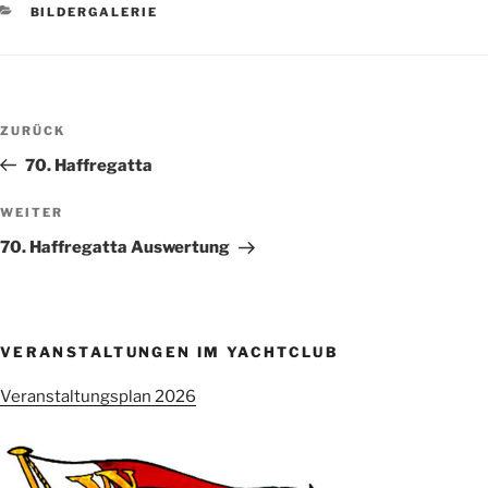
KATEGORIEN
BILDERGALERIE
Beitragsnavigation
Vorheriger
ZURÜCK
Beitrag
70. Haffregatta
Nächster
WEITER
Beitrag
70. Haffregatta Auswertung
VERANSTALTUNGEN IM YACHTCLUB
Veranstaltungsplan 2026