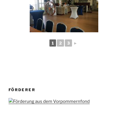
1
2
3
►
FÖRDERER