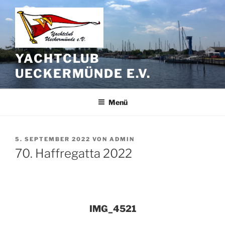
Zum
Inhalt
springen
YACHTCLUB
UECKERMÜNDE E.V.
Menü
VERÖFFENTLICHT
5. SEPTEMBER 2022
VON
ADMIN
AM
70. Haffregatta 2022
IMG_4521