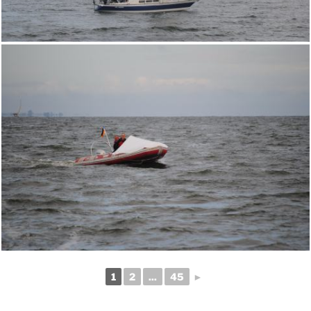
1
2
...
45
►