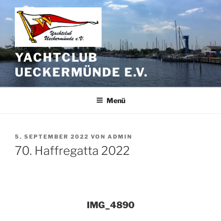
Zum
Inhalt
springen
YACHTCLUB
UECKERMÜNDE E.V.
Menü
VERÖFFENTLICHT
5. SEPTEMBER 2022
VON
ADMIN
AM
70. Haffregatta 2022
IMG_4890