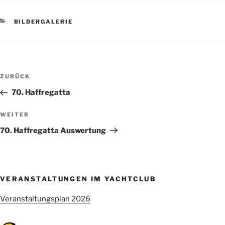
KATEGORIEN
BILDERGALERIE
Beitragsnavigation
Vorheriger
ZURÜCK
Beitrag
70. Haffregatta
Nächster
WEITER
Beitrag
70. Haffregatta Auswertung
VERANSTALTUNGEN IM YACHTCLUB
Veranstaltungsplan 2026