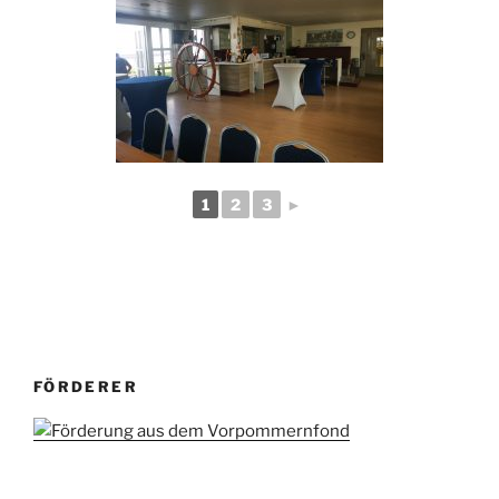
1
2
3
►
FÖRDERER