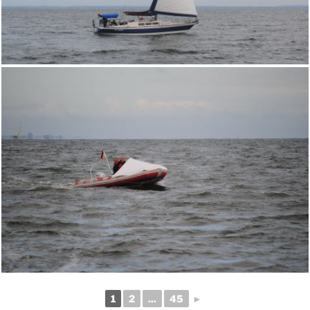
1
2
...
45
►