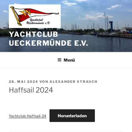
Zum
Inhalt
springen
YACHTCLUB
UECKERMÜNDE E.V.
Menü
VERÖFFENTLICHT
28. MAI 2024
VON
ALEXANDER STRAUCH
AM
Haffsail 2024
Herunterladen
Yachtclub-Haffsail-24