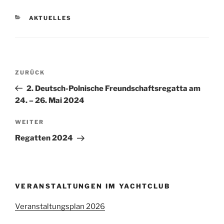
KATEGORIEN
AKTUELLES
Beitragsnavigation
Vorheriger
ZURÜCK
Beitrag
2. Deutsch-Polnische Freundschaftsregatta am
24. – 26. Mai 2024
Nächster
WEITER
Beitrag
Regatten 2024
VERANSTALTUNGEN IM YACHTCLUB
Veranstaltungsplan 2026