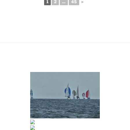
1
2
...
45
►