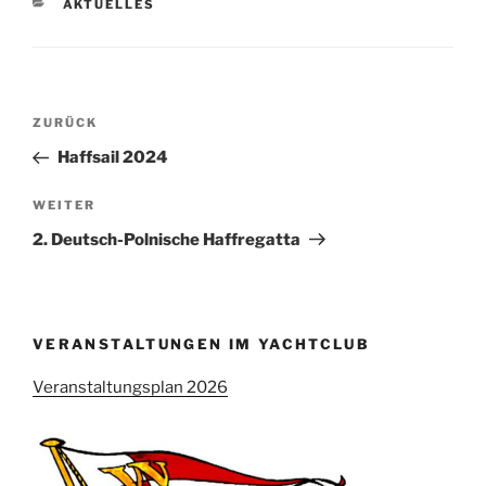
KATEGORIEN
AKTUELLES
Beitragsnavigation
Vorheriger
ZURÜCK
Beitrag
Haffsail 2024
Nächster
WEITER
Beitrag
2. Deutsch-Polnische Haffregatta
VERANSTALTUNGEN IM YACHTCLUB
Veranstaltungsplan 2026