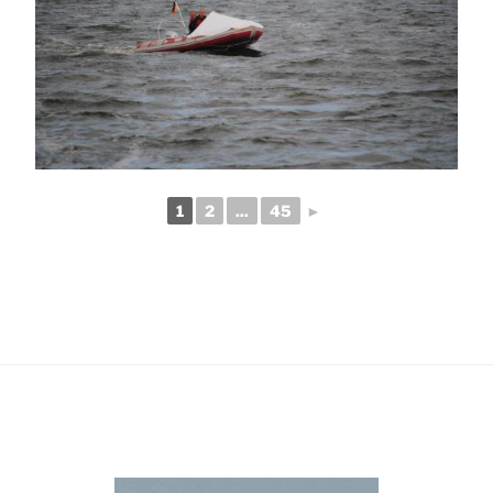
1
2
...
45
►