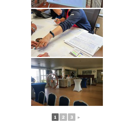
1
2
3
►