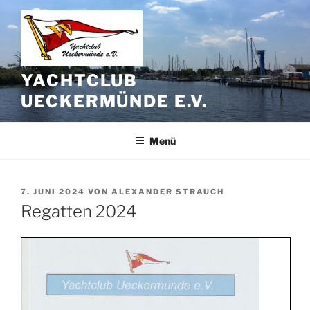
Zum
Inhalt
springen
YACHTCLUB
UECKERMÜNDE E.V.
Menü
VERÖFFENTLICHT
7. JUNI 2024
VON
ALEXANDER STRAUCH
AM
Regatten 2024