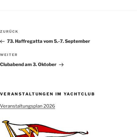
Beitragsnavigation
Vorheriger
ZURÜCK
Beitrag
73. Haffregatta vom 5.-7. September
Nächster
WEITER
Beitrag
Clubabend am 3. Oktober
VERANSTALTUNGEN IM YACHTCLUB
Veranstaltungsplan 2026