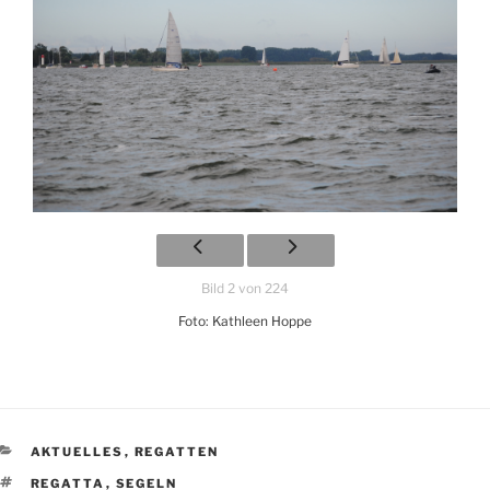
Bild 2 von 224
Foto: Kathleen Hoppe
KATEGORIEN
AKTUELLES
,
REGATTEN
SCHLAGWÖRTER
REGATTA
,
SEGELN