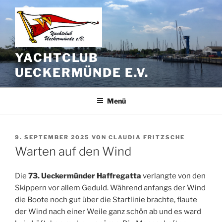
Zum
Inhalt
springen
YACHTCLUB
UECKERMÜNDE E.V.
Menü
VERÖFFENTLICHT
9. SEPTEMBER 2025
VON
CLAUDIA FRITZSCHE
AM
Warten auf den Wind
Die
73. Ueckermünder Haffregatta
verlangte von den
Skippern vor allem Geduld. Während anfangs der Wind
die Boote noch gut über die Startlinie brachte, flaute
der Wind nach einer Weile ganz schön ab und es ward