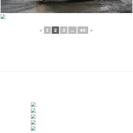
◄
1
2
3
...
45
►