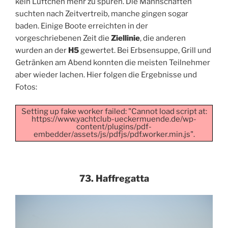
kein Lüftchen mehr zu spüren. Die Mannschaften
suchten nach Zeitvertreib, manche gingen sogar
baden. Einige Boote erreichten in der
vorgeschriebenen Zeit die
Ziellinie
, die anderen
wurden an der
H5
gewertet. Bei Erbsensuppe, Grill und
Getränken am Abend konnten die meisten Teilnehmer
aber wieder lachen. Hier folgen die Ergebnisse und
Fotos:
Setting up fake worker failed: "Cannot load script at:
https://www.yachtclub-ueckermuende.de/wp-
content/plugins/pdf-
embedder/assets/js/pdfjs/pdf.worker.min.js".
73. Haffregatta