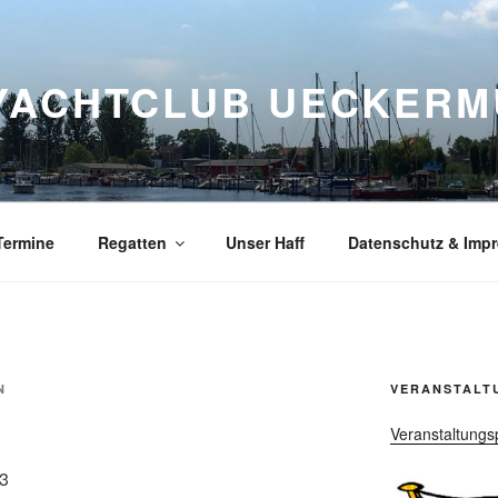
YACHTCLUB UECKERMÜ
Termine
Regatten
Unser Haff
Datenschutz & Imp
N
VERANSTALT
Veranstaltungs
23