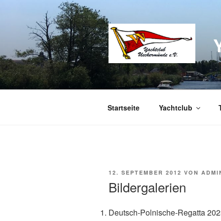
Zum
Inhalt
springen
Startseite
Yachtclub
VERÖFFENTLICHT
12. SEPTEMBER 2012
VON
ADMI
AM
Bildergalerien
Deutsch-Polnische-Regatta 20