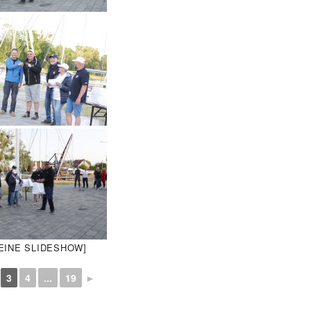
 EINE SLIDESHOW]
3
4
...
19
►