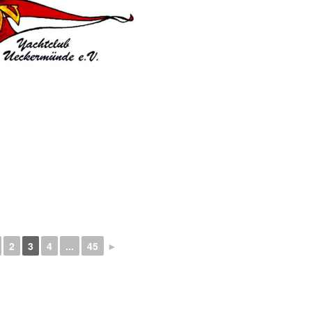
2
3
4
...
45
►