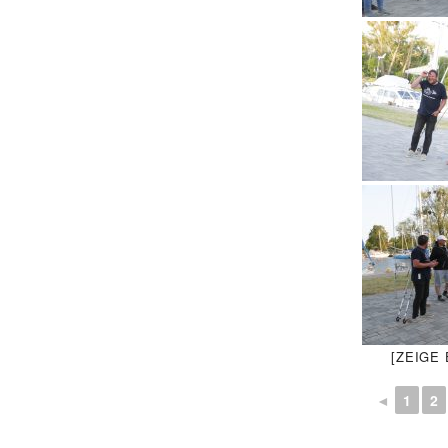
[ZEIGE
◄
1
2