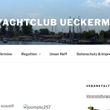
YACHTCLUB UECKERMÜ
Termine
Regatten
Unser Haff
Datenschutz & Imp
VERANSTALT
Veranstaltung
 soweit!