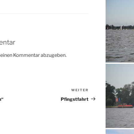
entar
m einen Kommentar abzugeben.
WEITER
Nächster
Beitrag
n“
Pfingstfahrt