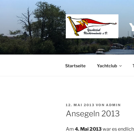
Zum
Inhalt
springen
Startseite
Yachtclub
VERÖFFENTLICHT
12. MAI 2013
VON
ADMIN
AM
Ansegeln 2013
Am
4. Mai 2013
war es endlich