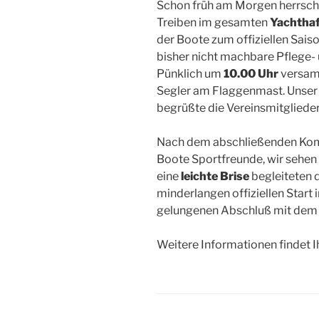
Schon früh am Morgen herrsch
Treiben im gesamten
Yachtha
der Boote zum offiziellen Sais
bisher nicht machbare Pflege-
Pünklich um
10.00 Uhr
versamm
Segler am Flaggenmast. Unser
begrüßte die Vereinsmitglieder
Nach dem abschließenden Komm
Boote Sportfreunde, wir sehen
eine
leichte Brise
begleiteten 
minderlangen offiziellen Start 
gelungenen Abschluß mit dem 
Weitere Informationen findet I