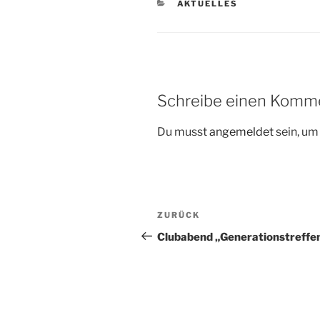
KATEGORIEN
AKTUELLES
Schreibe einen Komm
Du musst
angemeldet
sein, u
Beitragsnavigation
Vorheriger
ZURÜCK
Beitrag
Clubabend „Generationstreffe