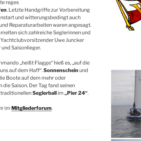
te reges
fen
. Letzte Handgriffe zur Vorbereitung
onstart und witterungsbedingt auch
 und Reparaturarbeiten waren angesagt.
elten sich zahlreiche Seglerinnen und
 Yachtclubvorsitzender Uwe Juncker
 und Saisonlieger.
ando „heißt Flagge“ hieß es, „auf die
 uns auf dem Haff“.
Sonnenschein
und
die Boote auf dem mehr oder
in die Saison. Der Tag fand seinen
traditionellen
Seglerball
im
„Pier 24“
.
hr im
Mitgliederforum
.