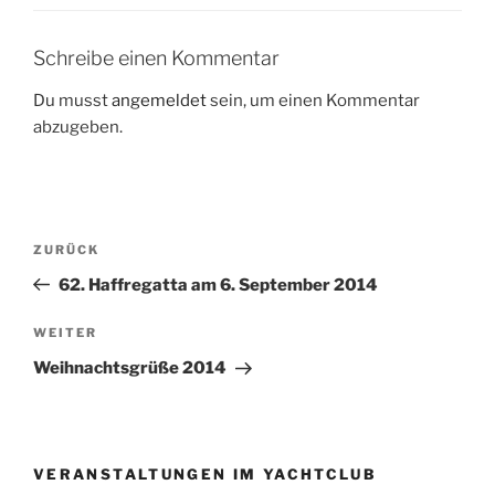
Schreibe einen Kommentar
Du musst
angemeldet
sein, um einen Kommentar
abzugeben.
Beitragsnavigation
Vorheriger
ZURÜCK
Beitrag
62. Haffregatta am 6. September 2014
Nächster
WEITER
Beitrag
Weihnachtsgrüße 2014
VERANSTALTUNGEN IM YACHTCLUB