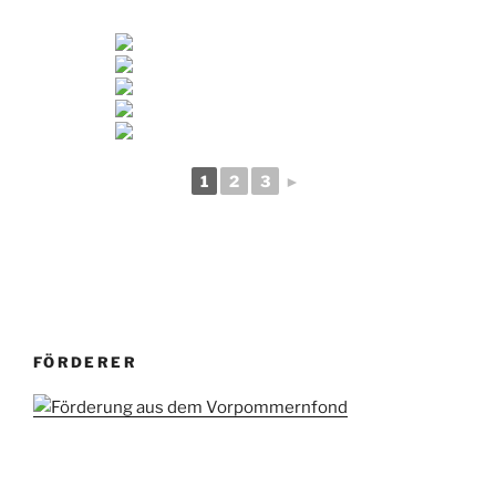
1
2
3
►
FÖRDERER