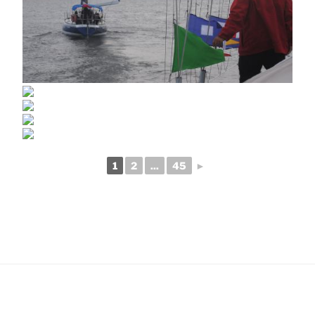
1
2
...
45
►