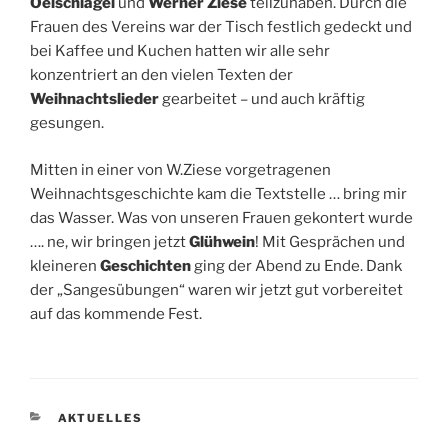
Oelschlägel
und
Werner Ziese
teilzuhaben. Durch die
Frauen des Vereins war der Tisch festlich gedeckt und
bei Kaffee und Kuchen hatten wir alle sehr
konzentriert an den vielen Texten der
Weihnachtslieder
gearbeitet – und auch kräftig
gesungen.
Mitten in einer von W.Ziese vorgetragenen
Weihnachtsgeschichte kam die Textstelle … bring mir
das Wasser. Was von unseren Frauen gekontert wurde
…. ne, wir bringen jetzt
Glühwein
! Mit Gesprächen und
kleineren
Geschichten
ging der Abend zu Ende. Dank
der „Sangesübungen“ waren wir jetzt gut vorbereitet
auf das kommende Fest.
KATEGORIEN
AKTUELLES