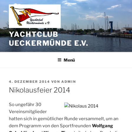
Zum
Inhalt
springen
YACHTCLUB
UECKERMÜNDE E.V.
Menü
VERÖFFENTLICHT
4. DEZEMBER 2014
VON
ADMIN
AM
Nikolausfeier 2014
So ungefähr 30
Vereinsmitglieder
hatten sich in gemütlicher Runde versammelt, um an
dem Programm von den Sportfreunden
Wolfgang