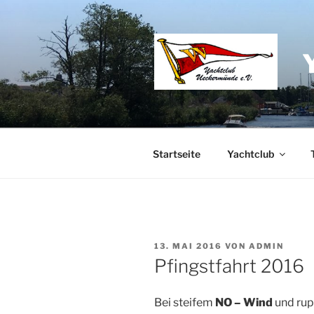
Zum
Inhalt
springen
Startseite
Yachtclub
VERÖFFENTLICHT
13. MAI 2016
VON
ADMIN
AM
Pfingstfahrt 2016
Bei steifem
NO – Wind
und rup