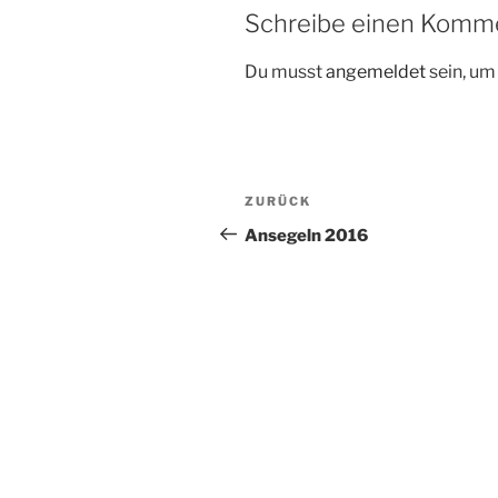
Schreibe einen Komm
Du musst
angemeldet
sein, u
Beitragsnavigation
Vorheriger
ZURÜCK
Beitrag
Ansegeln 2016