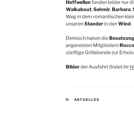
Haffwellen
fanden leider nur d
Walkabout
,
Sehmir
,
Barbara
,
Weg in dem romantischen klei
unseren
Stander
in den
Wind
.
Dennoch haben die
Besatzun
angereisten Mitgliedern
Rocc
zünftige Grillabende zur Erho
Bilder
der Ausfahrt findet ihr
hi
KATEGORIEN
AKTUELLES