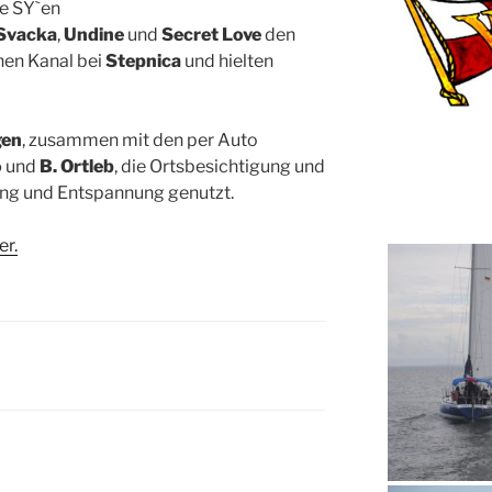
ie SY`en
Svacka
,
Undine
und
Secret Love
den
nen Kanal bei
Stepnica
und hielten
gen
, zusammen mit den per Auto
o
und
B. Ortleb
, die Ortsbesichtigung und
lung und Entspannung genutzt.
er.