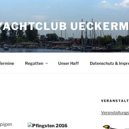
YACHTCLUB UECKERMÜ
Termine
Regatten
Unser Haff
Datenschutz & Imp
VERANSTALT
Veranstaltung
pigen