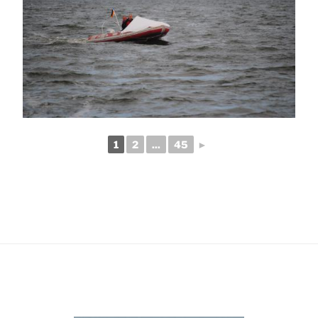
1
2
...
45
►