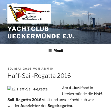
Zum
Inhalt
springen
YACHTCLUB
UECKERMÜNDE E.V.
Menü
VERÖFFENTLICHT
30. MAI 2016
VON
ADMIN
AM
Haff-Sail-Regatta 2016
Am
4. Juni
fand in
Ueckermünde die
Haff-
Sail-Regatta 2016
statt und unser Yachtclub war
wieder
Ausrichter
der
Segelregatta
.