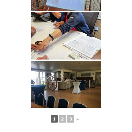
1
2
3
►