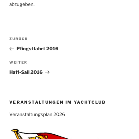
abzugeben.
Beitragsnavigation
Vorheriger
ZURÜCK
Beitrag
Pfingstfahrt 2016
Nächster
WEITER
Beitrag
Haff-Sail 2016
VERANSTALTUNGEN IM YACHTCLUB
Veranstaltungsplan 2026