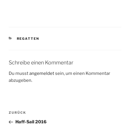
KATEGORIEN
REGATTEN
Schreibe einen Kommentar
Du musst
angemeldet
sein, um einen Kommentar
abzugeben.
Beitragsnavigation
Vorheriger
ZURÜCK
Beitrag
Haff-Sail 2016