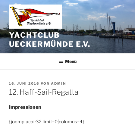
Zum
Inhalt
springen
YACHTCLUB
UECKERMÜNDE E.V.
Menü
VERÖFFENTLICHT
16. JUNI 2016
VON
ADMIN
AM
12. Haff-Sail-Regatta
Impressionen
{joomplucat:32 limit=0|columns=4}