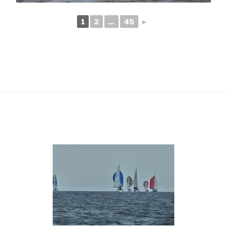
1
2
...
45
►