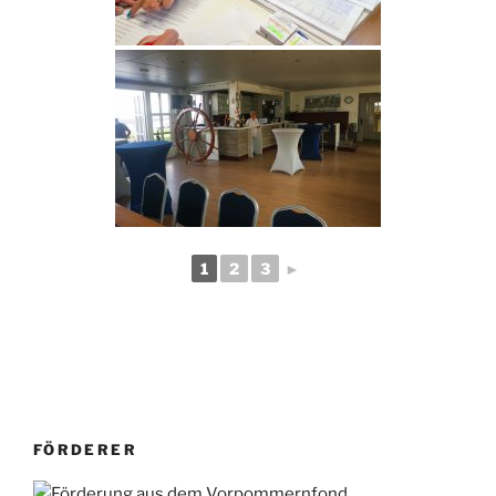
1
2
3
►
FÖRDERER