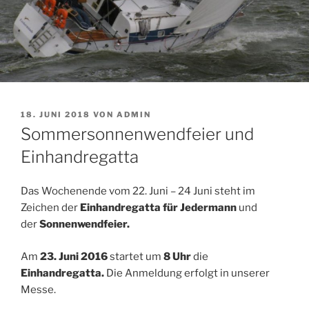
VERÖFFENTLICHT
18. JUNI 2018
VON
ADMIN
AM
Sommersonnenwendfeier und
Einhandregatta
Das Wochenende vom 22. Juni – 24 Juni steht im
Zeichen der
Einhandregatta für Jedermann
und
der
Sonnenwendfeier.
Am
23. Juni 2016
startet um
8 Uhr
die
Einhandregatta.
Die Anmeldung erfolgt in unserer
Messe.