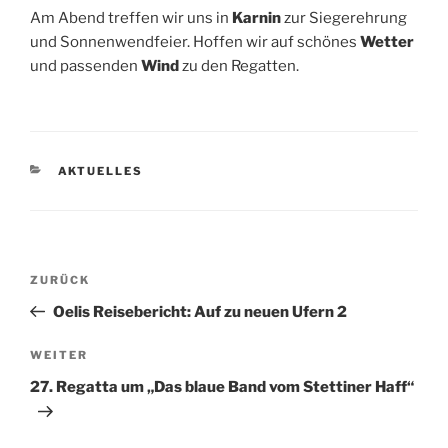
Am Abend treffen wir uns in
Karnin
zur Siegerehrung
und Sonnenwendfeier. Hoffen wir auf schönes
Wetter
und passenden
Wind
zu den Regatten.
KATEGORIEN
AKTUELLES
Beitragsnavigation
Vorheriger
ZURÜCK
Beitrag
Oelis Reisebericht: Auf zu neuen Ufern 2
Nächster
WEITER
Beitrag
27. Regatta um „Das blaue Band vom Stettiner Haff“