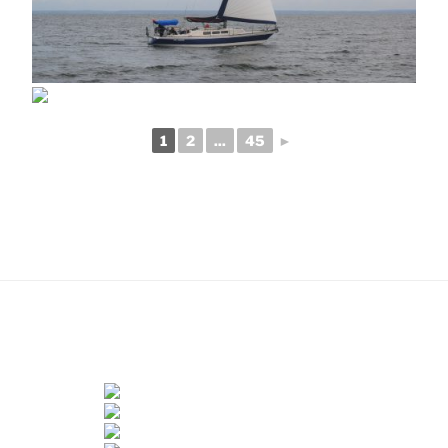
1
2
...
45
►