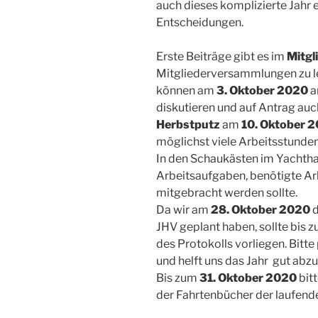
auch dieses komplizierte Jahr 
Entscheidungen.
Erste Beiträge gibt es im
Mitgl
Mitgliederversammlungen zu le
können am
3. Oktober 2020
diskutieren und auf Antrag auc
Herbstputz
am
10. Oktober 
möglichst viele Arbeitsstunden
In den Schaukästen im Yachtha
Arbeitsaufgaben, benötigte Ar
mitgebracht werden sollte.
Da wir am
28. Oktober 2020
d
JHV geplant haben, sollte bis z
des Protokolls vorliegen. Bitte
und helft uns das Jahr gut abz
Bis zum
31. Oktober 2020
bit
der Fahrtenbücher der laufend