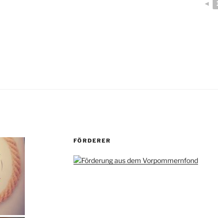
◄
FÖRDERER