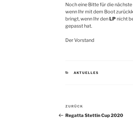
Noch eine Bitte für die nächst
wenn Ihr mit dem Boot zurück
bringt, wenn Ihr den
LP
nicht b
gepasst hat.
Der Vorstand
KATEGORIEN
AKTUELLES
Beitragsnavigation
Vorheriger
ZURÜCK
Beitrag
Regatta Stettin Cup 2020