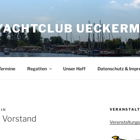
YACHTCLUB UECKERMÜ
Termine
Regatten
Unser Haff
Datenschutz & Imp
VERANSTALT
IN
 Vorstand
Veranstaltung