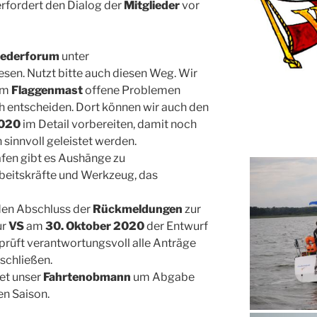
erfordert den Dialog der
Mitglieder
vor
iederforum
unter
sen. Nutzt bitte auch diesen Weg. Wir
am
Flaggenmast
offene Problemen
h entscheiden. Dort können wir auch den
2020
im Detail vorbereiten, damit noch
 sinnvoll geleistet werden.
fen gibt es Aushänge zu
beitskräfte und Werkzeug, das
en Abschluss der
Rückmeldungen
zur
ur
VS
am
30. Oktober 2020
der Entwurf
 prüft verantwortungsvoll alle Anträge
uschließen.
tet unser
Fahrtenobmann
um Abgabe
en Saison.