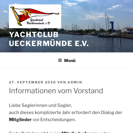
Zum
Inhalt
springen
YACHTCLUB
UECKERMÜNDE E.V.
Menü
VERÖFFENTLICHT
27. SEPTEMBER 2020
VON
ADMIN
AM
Informationen vom Vorstand
Liebe Seglerinnen und Segler,
auch dieses komplizierte Jahr erfordert den Dialog der
Mitglieder
vor Entscheidungen.