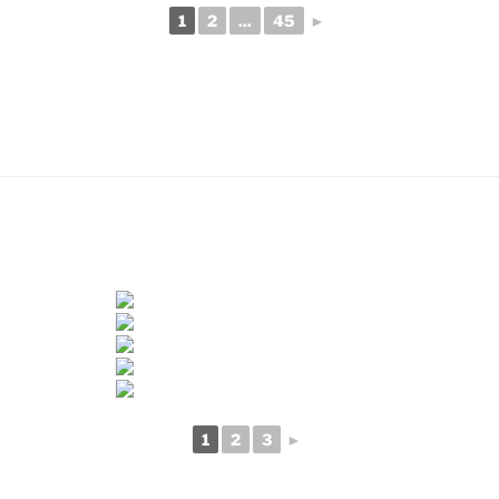
1
2
...
45
►
1
2
3
►