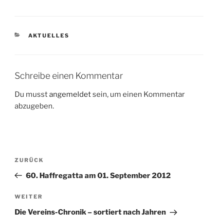
KATEGORIEN
AKTUELLES
Schreibe einen Kommentar
Du musst
angemeldet
sein, um einen Kommentar
abzugeben.
Beitragsnavigation
Vorheriger
ZURÜCK
Beitrag
60. Haffregatta am 01. September 2012
Nächster
WEITER
Beitrag
Die Vereins-Chronik – sortiert nach Jahren