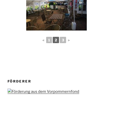
◄
1
2
3
►
FÖRDERER