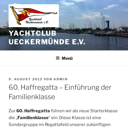
Zum
Inhalt
springen
YACHTCLUB
UECKERMÜNDE E.V.
Menü
VERÖFFENTLICHT
9. AUGUST 2012
VON
ADMIN
AM
60. Haffregatta – Einführung der
Familienklasse
Zur
60. Haffregatta
führen wir als neue Starterklasse
die „
Familienklasse
“ ein. Diese Klasse ist eine
Sondergruppe im Regattafeld unserer zukünftigen