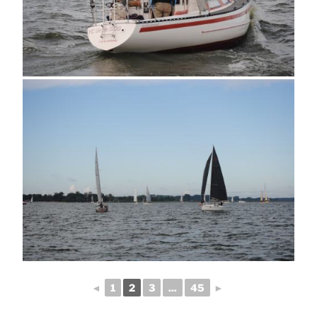
◄
1
2
3
...
45
►