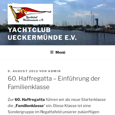
Zum
Inhalt
springen
YACHTCLUB
UECKERMÜNDE E.V.
Menü
VERÖFFENTLICHT
9. AUGUST 2012
VON
ADMIN
AM
60. Haffregatta – Einführung der
Familienklasse
Zur
60. Haffregatta
führen wir als neue Starterklasse
die „
Familienklasse
“ ein. Diese Klasse ist eine
Sondergruppe im Regattafeld unserer zukünftigen