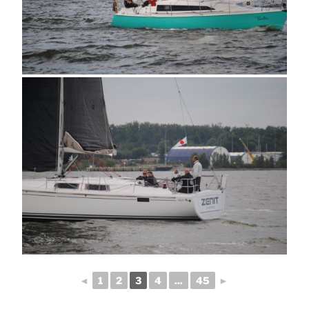
◄
1
2
3
4
...
45
►