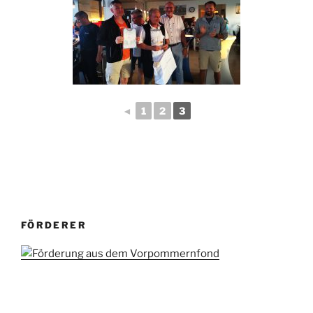
◄
1
2
3
FÖRDERER