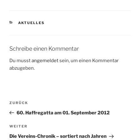
KATEGORIEN
AKTUELLES
Schreibe einen Kommentar
Du musst
angemeldet
sein, um einen Kommentar
abzugeben.
Beitragsnavigation
Vorheriger
ZURÜCK
Beitrag
60. Haffregatta am 01. September 2012
Nächster
WEITER
Beitrag
Die Vereins-Chronik – sortiert nach Jahren