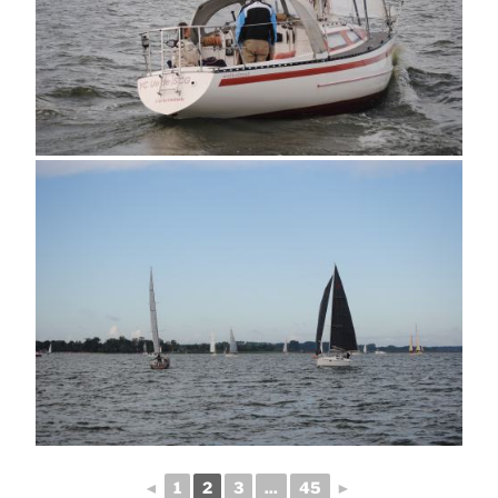
◄
1
2
3
...
45
►