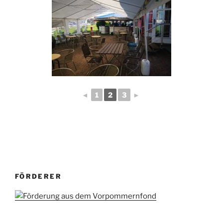
◄
1
2
3
►
FÖRDERER