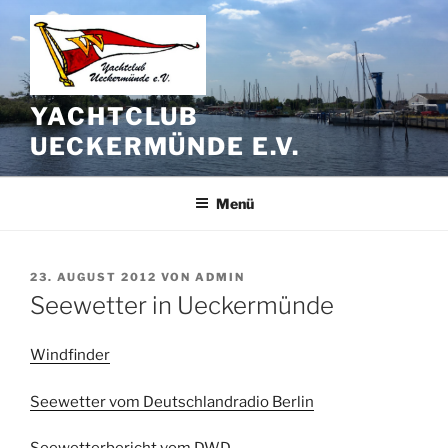
Zum
Inhalt
springen
YACHTCLUB
UECKERMÜNDE E.V.
Menü
VERÖFFENTLICHT
23. AUGUST 2012
VON
ADMIN
AM
Seewetter in Ueckermünde
Windfinder
Seewetter vom Deutschlandradio Berlin