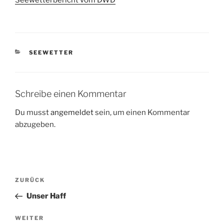
Seewetterbericht vom DWD
KATEGORIEN
SEEWETTER
Schreibe einen Kommentar
Du musst
angemeldet
sein, um einen Kommentar
abzugeben.
Beitragsnavigation
Vorheriger
ZURÜCK
Beitrag
Unser Haff
Nächster
WEITER