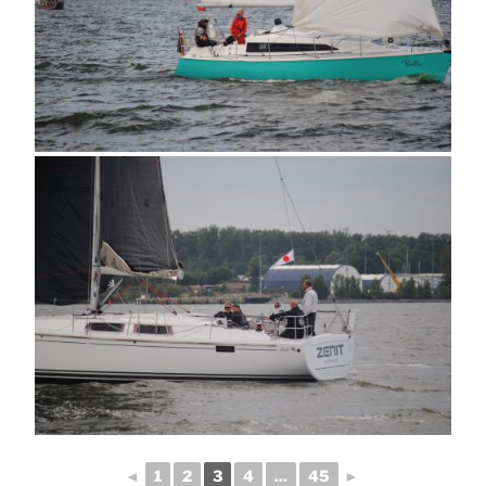
◄
1
2
3
4
...
45
►