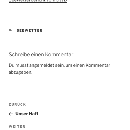
Seewetterbericht vom DWD
KATEGORIEN
SEEWETTER
Schreibe einen Kommentar
Du musst
angemeldet
sein, um einen Kommentar
abzugeben.
Beitragsnavigation
Vorheriger
ZURÜCK
Beitrag
Unser Haff
Nächster
WEITER