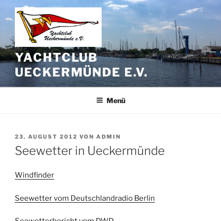
Zum
Inhalt
springen
YACHTCLUB
UECKERMÜNDE E.V.
Menü
VERÖFFENTLICHT
23. AUGUST 2012
VON
ADMIN
AM
Seewetter in Ueckermünde
Windfinder
Seewetter vom Deutschlandradio Berlin