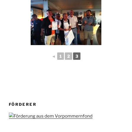
◄
1
2
3
FÖRDERER